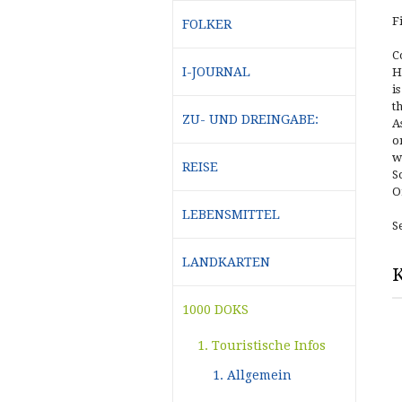
F
FOLKER
C
I-JOURNAL
H
i
t
ZU- UND DREINGABE:
A
o
w
REISE
S
O
LEBENSMITTEL
S
LANDKARTEN
K
1000 DOKS
1. Touristische Infos
1. Allgemein