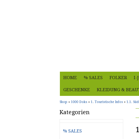
HOME
% SALES
FOLKER
I
GESCHENKE
KLEIDUNG & BEAU
Shop
»
1000 Doks
»
1. Touristische Infos
»
1.1. Sü
Kategorien
% SALES