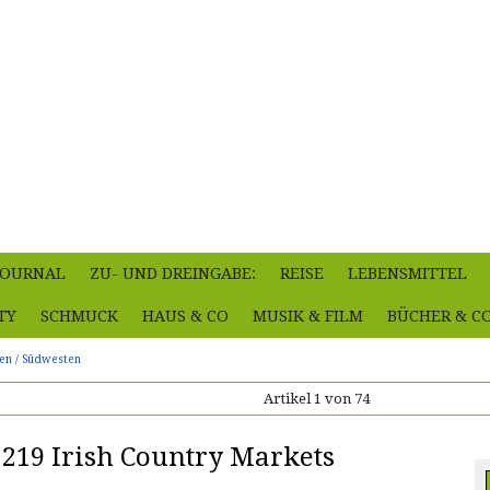
-JOURNAL
ZU- UND DREINGABE:
REISE
LEBENSMITTEL
TY
SCHMUCK
HAUS & CO
MUSIK & FILM
BÜCHER & C
den / Südwesten
Artikel 1 von 74
1219 Irish Country Markets