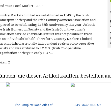
ind Your Local Market - 2017
ountry Markets Limited was established in 1946 by the Irish
omespun Society and the Irish Countrywomen’s Association and
s proud to be celebrating its 68th Anniversary this year. As both
he Irish Homespun Society and the Irish Countrywomen’s
ssociation carried charitable status it was not possible to trade
n an individual’s behalf. Therefore, Country Markets Limited
as established as a totally independent registered co-operative
ociety and was affiliated to I.C.O.S. (Irish Co-operative
rganisation Society) in early 1947...
eiten: 2
unden, die diesen Artikel kauften, bestellten 