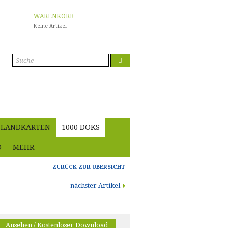
WARENKORB
Keine Artikel
Anmelden
LANDKARTEN
1000 DOKS
O
MEHR
ZURÜCK ZUR ÜBERSICHT
nächster Artikel
Ansehen / Kostenloser Download