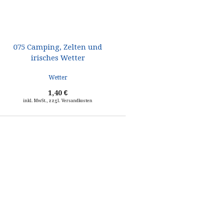
075 Camping, Zelten und
Mit dem Wohnmobil nach
irisches Wetter
Irland
WOMO GUIDE, 352 Seiten, über 500
Fotos und...
1,40 €
22,00 €
inkl. MwSt., zzgl. Versandkosten
inkl. MwSt., zzgl. Versandkosten