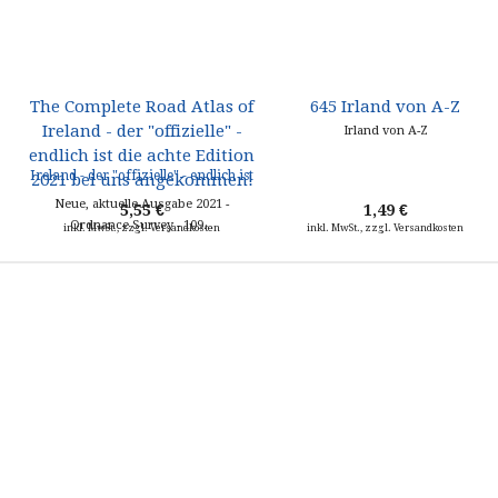
The Complete Road Atlas of
645 Irland von A-Z
Ireland - der "offizielle" -
Irland von A-Z
endlich ist die achte Edition
2021 bei uns angekommen!
Neue, aktuelle Ausgabe 2021 -
5,55 €
1,49 €
Ordnance Survey - 109...
inkl. MwSt., zzgl. Versandkosten
inkl. MwSt., zzgl. Versandkosten