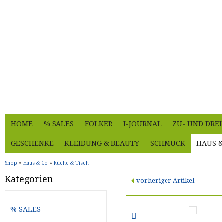
HOME
% SALES
FOLKER
I-JOURNAL
ZU- UND DRE
GESCHENKE
KLEIDUNG & BEAUTY
SCHMUCK
HAUS 
Shop
»
Haus & Co
»
Küche & Tisch
Kategorien
vorheriger Artikel
% SALES