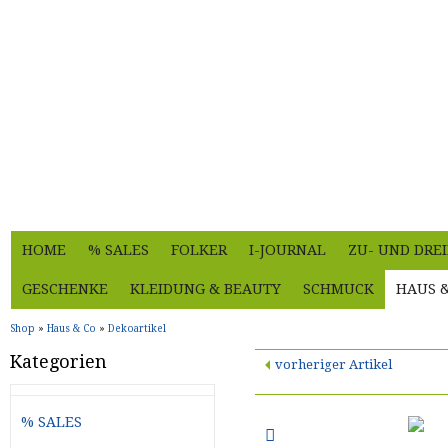
HOME
% SALES
FOLKER
I-JOURNAL
ZU- UND DRE
GESCHENKE
KLEIDUNG & BEAUTY
SCHMUCK
HAUS 
Shop
»
Haus & Co
»
Dekoartikel
Kategorien
vorheriger Artikel
% SALES