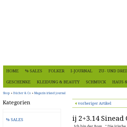
HOME
% SALES
FOLKER
I-JOURNAL
ZU- UND DRE
GESCHENKE
KLEIDUNG & BEAUTY
SCHMUCK
HAUS 
Shop
»
Bücher & Co
»
Magazin irland journal
Kategorien
vorheriger Artikel
ij 2+3.14 Sinead
% SALES
„Ich bin der Boss..." Die irisc