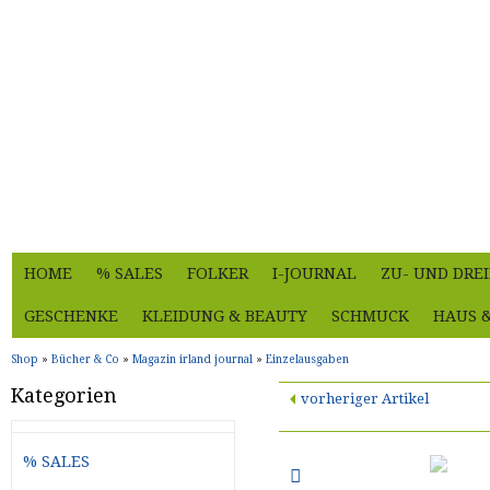
HOME
% SALES
FOLKER
I-JOURNAL
ZU- UND DRE
GESCHENKE
KLEIDUNG & BEAUTY
SCHMUCK
HAUS 
Shop
»
Bücher & Co
»
Magazin irland journal
»
Einzelausgaben
Kategorien
vorheriger Artikel
% SALES