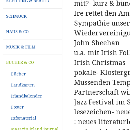
KLEIDUNG & BEAUTY
mit?- kurz & bün
Ire rettet den Am
SCHMUCK
Sympathie unsere
Wiedervereinigu
HAUS & CO
John Sheehan - 
MUSIK & FILM
u.a. mit Irish Fo
Irish Christmas
BÜCHER & CO
pokale- Klosterg
Bücher
Mussenden Templ
Landkarten
Partnerschaft wi
Irlandkalender
Jazz Festival im 
Poster
lesezeichen- neu
Infomaterial
: neues literatu
Magazin irland journal