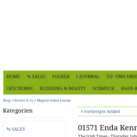
HOME
% SALES
FOLKER
I-JOURNAL
ZU- UND DRE
GESCHENKE
KLEIDUNG & BEAUTY
SCHMUCK
HAUS 
Shop
»
Bücher & Co
»
Magazin irland journal
Kategorien
vorheriger Artikel
01571 Enda Kenn
% SALES
The Irish Times - Thursday, July