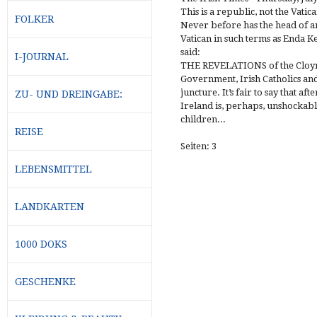
This is a republic, not the Vatic
FOLKER
Never before has the head of a
Vatican in such terms as Enda Ke
said:
I-JOURNAL
THE REVELATIONS of the Cloyn
Government, Irish Catholics an
juncture. It’s fair to say that 
ZU- UND DREINGABE:
Ireland is, perhaps, unshockabl
children...
REISE
Seiten: 3
LEBENSMITTEL
LANDKARTEN
1000 DOKS
GESCHENKE