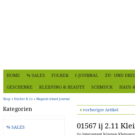
HOME
% SALES
FOLKER
I-JOURNAL
ZU- UND DRE
GESCHENKE
KLEIDUNG & BEAUTY
SCHMUCK
HAUS 
Shop
»
Bücher & Co
»
Magazin irland journal
Kategorien
vorheriger Artikel
01567 ij 2.11 Kl
% SALES
So interessant können Kleinanze