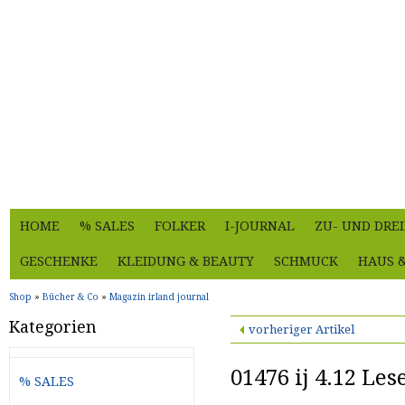
HOME
% SALES
FOLKER
I-JOURNAL
ZU- UND DRE
GESCHENKE
KLEIDUNG & BEAUTY
SCHMUCK
HAUS 
Shop
»
Bücher & Co
»
Magazin irland journal
Kategorien
vorheriger Artikel
01476 ij 4.12 Les
% SALES
...