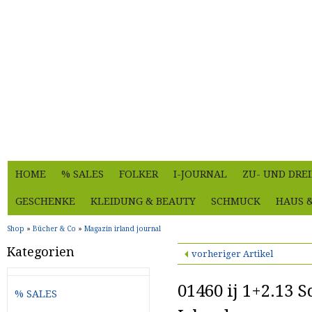
HOME
% SALES
FOLKER
I-JOURNAL
ZU- UND DRE
GESCHENKE
KLEIDUNG & BEAUTY
SCHMUCK
HAUS 
Shop
»
Bücher & Co
»
Magazin irland journal
Kategorien
vorheriger Artikel
01460 ij 1+2.13 
% SALES