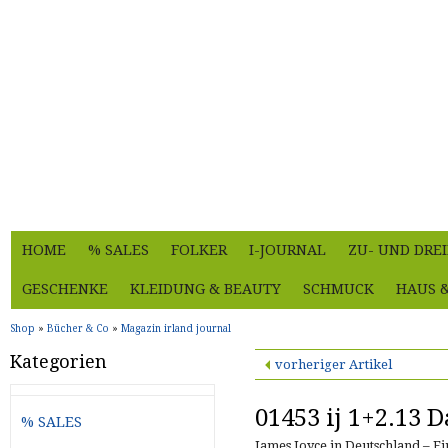
HOME
% SALES
FOLKER
I-JOURNAL
ZU- UND DRE
GESCHENKE
KLEIDUNG & BEAUTY
SCHMUCK
HAUS 
Shop
»
Bücher & Co
»
Magazin irland journal
Kategorien
vorheriger Artikel
01453 ij 1+2.13 
% SALES
James Joyce in Deutschland – E