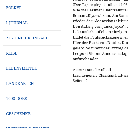
(Der Tagesspiegel online, 14.06
FOLKER
Wie die Berliner Bleibtreustra
Roman „Ulysses“ kam. Am Sonnt
wieder der Bloomsday zelebrie
I-JOURNAL
Den Anfang von James Joyce’ „U
bekanntlich auf einen einzigen 
bildet die Frühstücksszene in 
ZU- UND DREINGABE:
Ufer der Bucht von Dublin. Dort
gelebt. So nimmt der Irrweg d
REISE
Leopold Bloom, Annoncenakquis
aufstrebender...
LEBENSMITTEL
Autor: Daniel Mulhall
Erschienen in: Christian Ludwi
Seiten: 2
LANDKARTEN
1000 DOKS
GESCHENKE