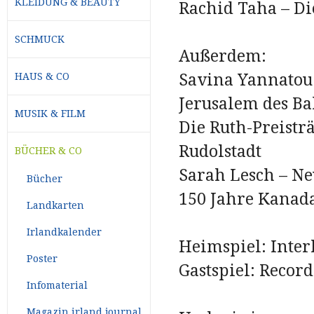
KLEIDUNG & BEAUTY
Rachid Taha – Di
SCHMUCK
Außerdem:
Savina Yannatou 
HAUS & CO
Jerusalem des Ba
MUSIK & FILM
Die Ruth-Preistr
Rudolstadt
BÜCHER & CO
Sarah Lesch – 
Bücher
150 Jahre Kanada
Landkarten
Irlandkalender
Heimspiel: Interk
Poster
Gastspiel: Record
Infomaterial
Magazin irland journal