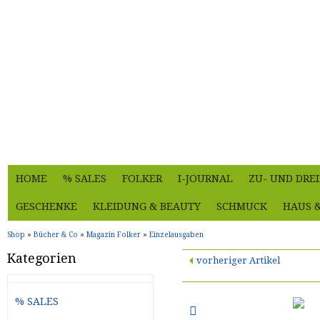
HOME
% SALES
FOLKER
I-JOURNAL
ZU- UND DRE
GESCHENKE
KLEIDUNG & BEAUTY
SCHMUCK
HAUS 
Shop
»
Bücher & Co
»
Magazin Folker
»
Einzelausgaben
Kategorien
vorheriger Artikel
% SALES