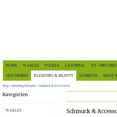
HOME
% SALES
FOLKER
I-JOURNAL
ZU- UND DRE
GESCHENKE
KLEIDUNG & BEAUTY
SCHMUCK
HAUS 
Shop
»
Kleidung & Beauty
»
Schmuck & Accessoires
Kategorien
Schmuck & Accesso
% SALES