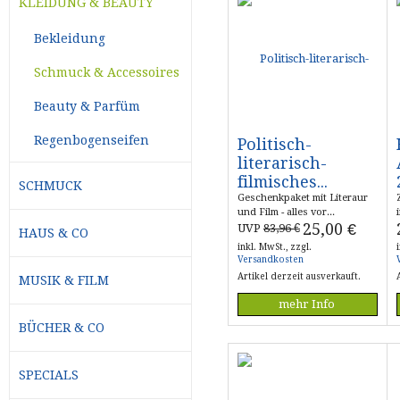
KLEIDUNG & BEAUTY
Bekleidung
Schmuck & Accessoires
Beauty & Parfüm
Regenbogenseifen
Politisch-
literarisch-
filmisches...
SCHMUCK
Geschenkpaket mit Literaur
und Film - alles vor...
25,00
€
UVP
83,96 €
HAUS & CO
inkl. MwSt., zzgl.
Versandkosten
Artikel derzeit ausverkauft.
MUSIK & FILM
mehr Info
BÜCHER & CO
SPECIALS