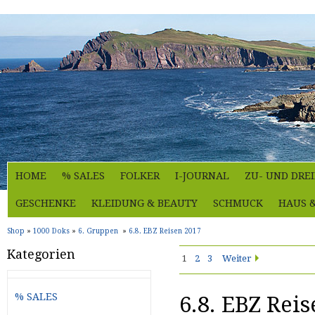
HOME
% SALES
FOLKER
I-JOURNAL
ZU- UND DRE
GESCHENKE
KLEIDUNG & BEAUTY
SCHMUCK
HAUS 
Shop
»
1000 Doks
»
6. Gruppen
»
6.8. EBZ Reisen 2017
Kategorien
1
2
3
Weiter
% SALES
6.8. EBZ Rei