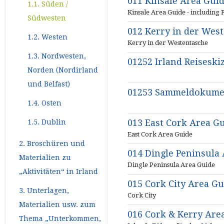
011 Kinsale Area Gui
1.1. Süden /
Kinsale Area Guide - including P
Südwesten
012 Kerry in der Wes
1.2. Westen
Kerry in der Westentasche
1.3. Nordwesten,
01252 Irland Reisesk
Norden (Nordirland
und Belfast)
01253 Sammeldokument
1.4. Osten
013 East Cork Area G
1.5. Dublin
East Cork Area Guide
2. Broschüren und
014 Dingle Peninsula
Materialien zu
Dingle Peninsula Area Guide
„Aktivitäten“ in Irland
015 Cork City Area Gu
3. Unterlagen,
Cork City
Materialien usw. zum
016 Cork & Kerry Are
Thema „Unterkommen,