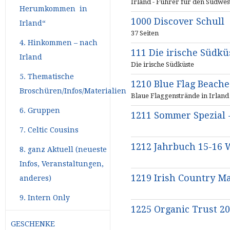
Irland - Führer für den Südwes
Herumkommen in
1000 Discover Schull
Irland“
37 Seiten
4. Hinkommen – nach
111 Die irische Südkü
Irland
Die irische Südküste
5. Thematische
1210 Blue Flag Beache
Broschüren/Infos/Materialien
Blaue Flaggenstrände in Irland
6. Gruppen
1211 Sommer Spezial -
7. Celtic Cousins
1212 Jahrbuch 15-16 W
8. ganz Aktuell (neueste
Infos, Veranstaltungen,
1219 Irish Country M
anderes)
9. Intern Only
1225 Organic Trust 2
GESCHENKE