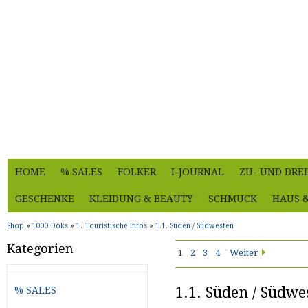
HOME
% SALES
FOLKER
I-JOURNAL
ZU- UND DRE
GESCHENKE
KLEIDUNG & BEAUTY
SCHMUCK
HAUS 
Shop
»
1000 Doks
»
1. Touristische Infos
»
1.1. Süden / Südwesten
Kategorien
1
2
3
4
Weiter
1.1. Süden / Südwe
% SALES