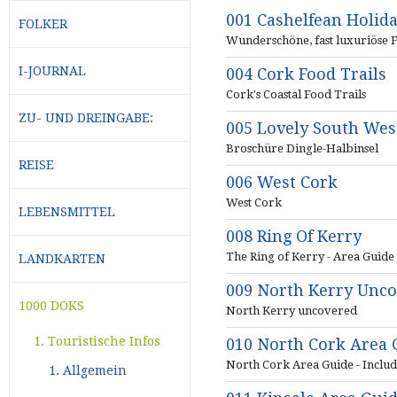
001 Cashelfean Holid
FOLKER
Wunderschöne, fast luxuriöse 
I-JOURNAL
004 Cork Food Trails
Cork's Coastal Food Trails
ZU- UND DREINGABE:
005 Lovely South West
Broschüre Dingle-Halbinsel
REISE
006 West Cork
West Cork
LEBENSMITTEL
008 Ring Of Kerry
The Ring of Kerry - Area Guide
LANDKARTEN
009 North Kerry Unc
1000 DOKS
North Kerry uncovered
1. Touristische Infos
010 North Cork Area 
North Cork Area Guide - Includ
1. Allgemein