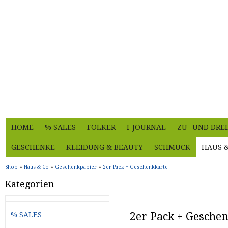
HOME
% SALES
FOLKER
I-JOURNAL
ZU- UND DRE
GESCHENKE
KLEIDUNG & BEAUTY
SCHMUCK
HAUS 
Shop
»
Haus & Co
»
Geschenkpapier
»
2er Pack + Geschenkkarte
Kategorien
2er Pack + Gesche
% SALES