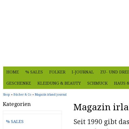
HOME
% SALES
FOLKER
I-JOURNAL
ZU- UND DRE
GESCHENKE
KLEIDUNG & BEAUTY
SCHMUCK
HAUS 
Shop
»
Bücher & Co
»
Magazin irland journal
Kategorien
Magazin irla
Seit 1990 gibt da
% SALES