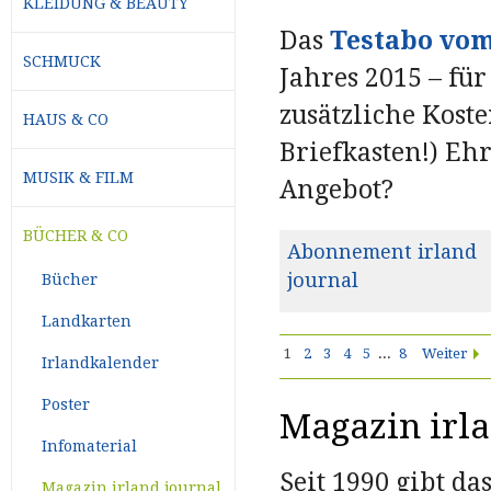
KLEIDUNG & BEAUTY
Das
Testabo vom
SCHMUCK
Jahres 2015 – fü
zusätzliche Kost
HAUS & CO
Briefkasten!) Ehr
MUSIK & FILM
Angebot?
BÜCHER & CO
Abonnement irland
journal
Bücher
Landkarten
1
2
3
4
5
...
8
Weiter
Irlandkalender
Poster
Magazin irla
Infomaterial
Seit 1990 gibt da
Magazin irland journal