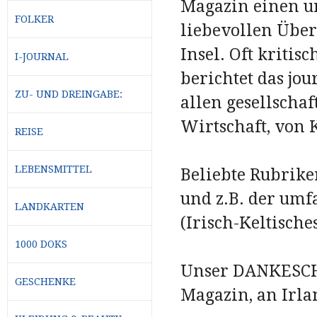
Magazin einen u
FOLKER
liebevollen Über
Insel. Oft kritis
I-JOURNAL
berichtet das jo
ZU- UND DREINGABE:
allen gesellschaf
Wirtschaft, von 
REISE
LEBENSMITTEL
Beliebte Rubrike
und z.B. der umf
LANDKARTEN
(Irisch-Keltische
1000 DOKS
Unser DANKESCHÖN
GESCHENKE
Magazin, an Irla