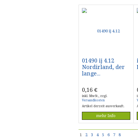
01490 ij 4.12
Nordirland, der
lange...
0,16
€
inkl. MwSt., zzgl.
Versandkosten
Artikel derzeit ausverkauft.
mehr Info
1
2
3
4
5
6
7
8